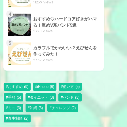
11239 views
4
おすすめ◇ハードコア好きがハマ
る！重めV系バンド5選
5720 views
5
カラフルでかわいい？えびせんを
作ってみた！
5357 views
おすすめ
(9)
iPhone
(6)
使い方
(5)
手順
(5)
ダイエット
(3)
バンド
(3)
ミニ
(3)
沖縄
(3)
チャレンジ
(2)
食事制限
(2)