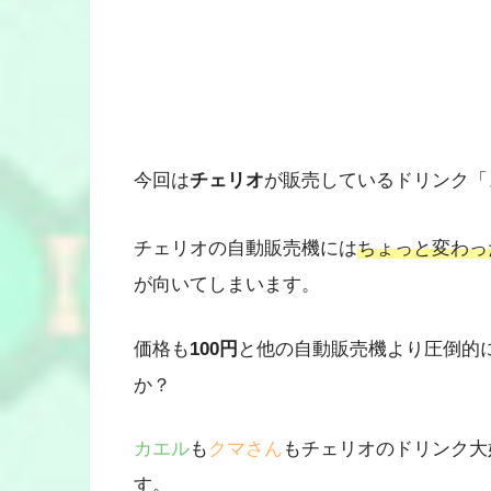
今回は
チェリオ
が販売しているドリンク「
チェリオの自動販売機には
ちょっと変わっ
が向いてしまいます。
価格も
100円
と他の自動販売機より圧倒的
か？
カエル
も
クマさん
もチェリオのドリンク大
す。