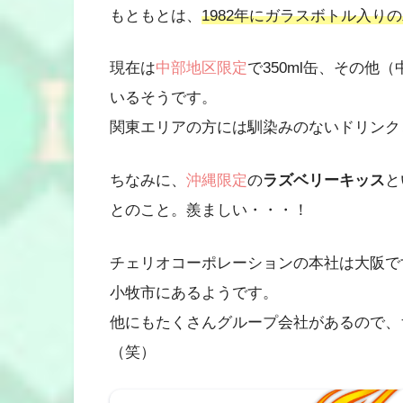
もともとは、
1982年にガラスボトル入り
現在は
中部地区限定
で350ml缶、その他
いるそうです。
関東エリアの方には馴染みのないドリンク
ちなみに、
沖縄限定
の
ラズベリーキッス
と
とのこと。羨ましい・・・！
チェリオコーポレーションの本社は大阪で
小牧市にあるようです。
他にもたくさんグループ会社があるので、
（笑）